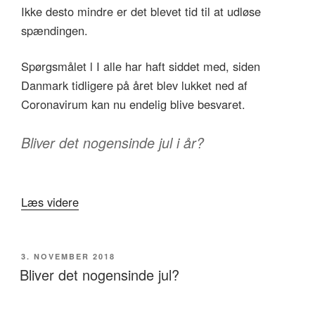
Ikke desto mindre er det blevet tid til at udløse
spændingen.
Spørgsmålet l I alle har haft siddet med, siden
Danmark tidligere på året blev lukket ned af
Coronavirum kan nu endelig blive besvaret.
Bliver det nogensinde jul i år?
“Julefrokost
Læs videre
i
Coronatid”
UDGIVET
3. NOVEMBER 2018
DEN
Bliver det nogensinde jul?