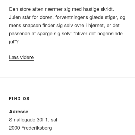
Den store aften nærmer sig med hastige skridt.
Julen står for døren, forventningens glæde stiger, og
mens snapsen finder sig selv ovre i hjørnet, er det
passende at spørge sig selv: “bliver det nogensinde
jul”?
“Bliver
Læs videre
det
nogensinde
jul?”
FIND OS
Adresse
Smallegade 30f 1. sal
2000 Frederiksberg