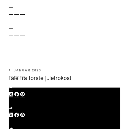
UDGIVET
1. JANUAR 2023
DEN
Tale fra første julefrokost