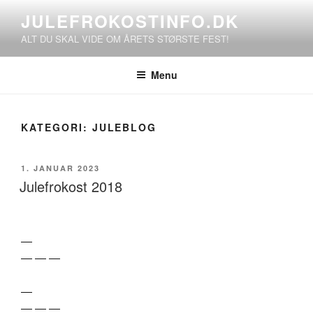
Videre
JULEFROKOSTINFO.DK
til
ALT DU SKAL VIDE OM ÅRETS STØRSTE FEST!
indhold
Menu
KATEGORI:
JULEBLOG
UDGIVET
1. JANUAR 2023
DEN
Julefrokost 2018